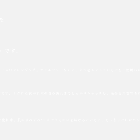
た
）です。
ベースのクレンジング。オイルフリーなので、まつ毛エクステの方でもご使用い
鹸です。ミクロな泡が毛穴の奥の汚れまでしっかりキャッチし、余分な角質等を
した化粧水。肌のすみずみ*3 までうるおいを届けるとともに、もっちりとしたハ