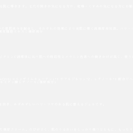
ある肌に導きます。毛穴の開きが気になる方や、乾燥・くすみの気になる方にお
の3つの整肌成分を配合し、それぞれの効果により美肌に導く高保湿美容液。ハリ
ウ果実細胞エキス：保湿成分
来のビタミンC誘導体に比べ肌への吸収性とメラニン色素への働きかけが高く、使
10(コエンザイムキューテン)*1 やアルジルリン*2、レチノール*3 配合
 パルミチン酸レチノール(保湿成分)
を防ぎ、みずみずしいハリ・ツヤのある肌に整えるジェルです。
合した保湿クリーム。のびがよく、肌のうるおいをしっかり保つとともに、もっち