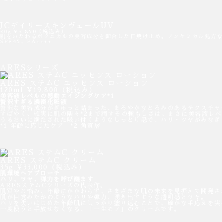
JCデイリースキンヴェールUV
30g ¥3,850（税込み）
肌をいたわるボタニカルの美容成分を配合した日焼け止め。ノンケミカル処方
SPF45、PA++++
ARESシリーズ
ARES ステムC エッセンス ローション
120ml ¥19,800（税込み）
美容液レベルの感動エイジングケア*1
贅沢すぎる濃密化粧液
贅沢な美容成分がぎゅっと詰まった、まろやかなとろみのあるテクスチャ
すばやく、確実に肌の隅々*2まで潤すその頼もしさは、まさに美容液レベ
うるおいに満たされた吸い付くようなしっとり感で、ハリ・ツヤがみなぎ
*1 年齢に応じたケア *2 角質層
ARES ステムC クリーム
35g ¥33,000（税込み）
肌環境へアプローチ
ハリ、ツヤ、弾力を呼び醒ます
ARESステムCシリーズの代表作。
肌質やお悩み、年齢にかかわらず、さまざまな肌の未来を見据えて開発さ
肌が目覚めたかのようなハリや弾力、湧き出すような透明感とツヤ。
ハリを失いはじめた年齢肌にしっかり塗り込むことで、確かな手応えを実
一度使うと手放せなくなる、「一生モノ」のクリームです。