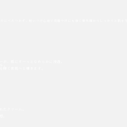
なのにべたつかず、軽いつけ心地で皮脂や汗にも強く紫外線からしっかりと肌を
ーが、肌にすーっとなめらかに浸透。
ル。
る輝く素肌へと導きます。
れたクリーム。
感。