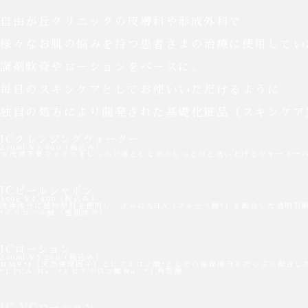
自由が丘クリニックの皮膚科や形成外科で
様々なお肌の悩みを持つ患者さまの
治療に使用してい
調剤軟膏やローションをベースに、
毎日のスキンケアとして
お使いいただけるように
独自の処方により開発された
基礎化粧品（スキンケア
JCクレンジングウォーター
200ml ¥3,960（税込み）
W洗顔不要でメイクをしっかり落としながらしっとりと洗い上げるウォーター
JCピールシャボン
100g ¥4,400（税込み）
洗浄成分に植物原料を使用し、さらにAHA（フルーツ酸*）を配合した透明石
*グリコール酸（整肌成分）
JCローション
200ml ¥5,280（税込み）
NMF*1（天然保湿因子）とヒアルロン酸*2 などの保湿成分をたっぷり配合
*1 PCA-Na *2 ヒアルロン酸Na *3 角質層
JC VCローション