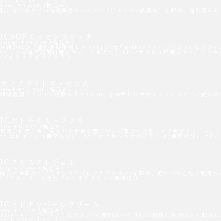
80ml ¥3,850（税込み）
肌になじみやすい両親媒性のGO-VC（ビタミンC誘導体）を配合。透明感の
JC3GFエッセンスリッチ
100ml ¥13,200（税込み）
注目の成分「植物性幹細胞エキス*1」に加えEGF*2（イージーエフ）など
*1 リンゴ果実培養細胞エキス、アルガニアスピノサカルス培養エキス、ブド
*2 ヒトオリゴペプチド-1
ナノブライトエッセンス
30ml ¥15,400（税込み）
超浸透型ビタミンC誘導体『JCC200』を採用した美白エッセンスです。従
JCボトモイストプラス
30g ¥8,800（税込み）
目元、口元、頬、額などの年齢を感じやすい部分への集中ケア美容クリーム。CoQ
*1 ユビキノン（保湿成分） *2 アセチルヘキサペプチド-8(保湿成分) *3
JCクリスタルジェル
80g ¥5,500（税込み）
優れた保湿力のプラセンタとプロテオグリカン*を配合。軽いつけ心地で肌荒れ
*プラセンタ、水溶性プロテオグリカン：保湿成分
JCセドナリペールクリーム
30g ¥7,700（税込み）
EGF*（イージーエフ）などの3つの整肌成分を含む27種類の美容成分を配
*ヒトオリゴペプチド-1