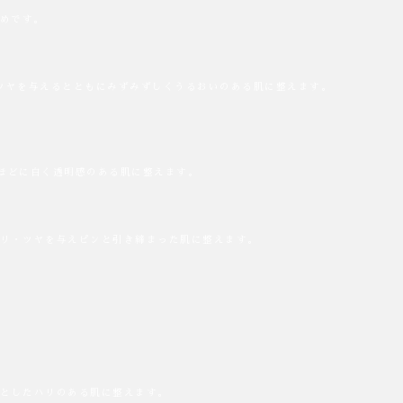
勧めです。
・ツヤを与えるとともにみずみずしくうるおいのある肌に整えます。
うほどに白く透明感のある肌に整えます。
でハリ・ツヤを与えピンと引き締まった肌に整えます。
りとしたハリのある肌に整えます。