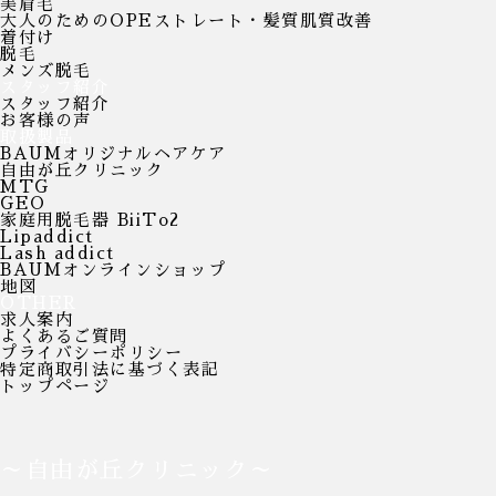
美眉毛
大人のためのOPEストレート・髪質肌質改善
着付け
脱毛
メンズ脱毛
スタッフ紹介
スタッフ紹介
お客様の声
取扱製品
BAUMオリジナルヘアケア
自由が丘クリニック
MTG
GEO
家庭用脱毛器 BiiTo2
Lipaddict
Lash addict
BAUMオンラインショップ
地図
OTHER
求人案内
よくあるご質問
プライバシーポリシー
特定商取引法に基づく表記
トップページ
～自由が丘クリニック～