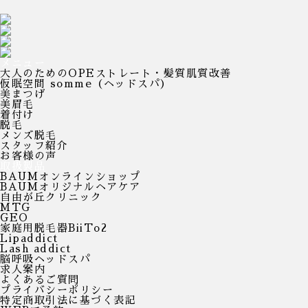
メニュー
大人のためのOPEストレート・髪質肌質改善
仮眠空間 somme（ヘッドスパ）
美まつげ
美眉毛
着付け
脱毛
メンズ脱毛
スタッフ紹介
お客様の声
取扱製品
BAUMオンラインショップ
BAUMオリジナルヘアケア
自由が丘クリニック
MTG
GEO
家庭用脱毛器BiiTo2
Lipaddict
Lash addict
脳呼吸ヘッドスパ
求人案内
よくあるご質問
プライバシーポリシー
特定商取引法に基づく表記